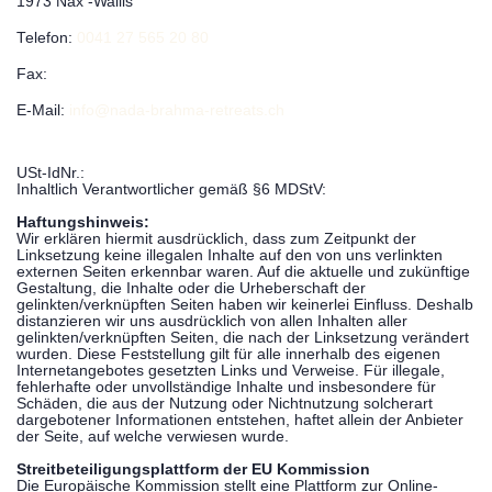
1973 Nax -Wallis
Telefon:
0041 27 565 20 80
Fax:
E-Mail:
info@nada-brahma-retreats.ch
USt-IdNr.:
Inhaltlich Verantwortlicher gemäß §6 MDStV:
Haftungshinweis:
Wir erklären hiermit ausdrücklich, dass zum Zeitpunkt der
Linksetzung keine illegalen Inhalte auf den von uns verlinkten
externen Seiten erkennbar waren. Auf die aktuelle und zukünftige
Gestaltung, die Inhalte oder die Urheberschaft der
gelinkten/verknüpften Seiten haben wir keinerlei Einfluss. Deshalb
distanzieren wir uns ausdrücklich von allen Inhalten aller
gelinkten/verknüpften Seiten, die nach der Linksetzung verändert
wurden. Diese Feststellung gilt für alle innerhalb des eigenen
Internetangebotes gesetzten Links und Verweise. Für illegale,
fehlerhafte oder unvollständige Inhalte und insbesondere für
Schäden, die aus der Nutzung oder Nichtnutzung solcherart
dargebotener Informationen entstehen, haftet allein der Anbieter
der Seite, auf welche verwiesen wurde.
Streitbeteiligungsplattform der EU Kommission
Die Europäische Kommission stellt eine Plattform zur Online-